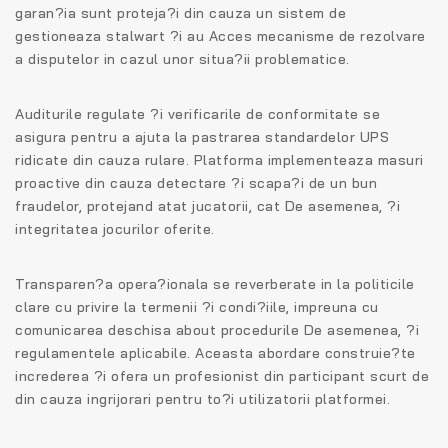
garan?ia sunt proteja?i din cauza un sistem de
gestioneaza stalwart ?i au Acces mecanisme de rezolvare
a disputelor in cazul unor situa?ii problematice.
Auditurile regulate ?i verificarile de conformitate se
asigura pentru a ajuta la pastrarea standardelor UPS
ridicate din cauza rulare. Platforma implementeaza masuri
proactive din cauza detectare ?i scapa?i de un bun
fraudelor, protejand atat jucatorii, cat De asemenea, ?i
integritatea jocurilor oferite.
Transparen?a opera?ionala se reverberate in la politicile
clare cu privire la termenii ?i condi?iile, impreuna cu
comunicarea deschisa about procedurile De asemenea, ?i
regulamentele aplicabile. Aceasta abordare construie?te
increderea ?i ofera un profesionist din participant scurt de
din cauza ingrijorari pentru to?i utilizatorii platformei.