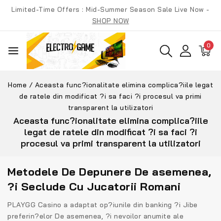
Skip
Limited-Time Offers : Mid-Summer Season Sale Live Now -
to
SHOP NOW
content
0
Home
/
Aceasta func?ionalitate elimina complica?iile legat
de ratele din modificat ?i sa faci ?i procesul va primi
transparent la utilizatori
Aceasta func?ionalitate elimina complica?iile
legat de ratele din modificat ?i sa faci ?i
procesul va primi transparent la utilizatori
Metodele De Depunere De asemenea,
?i Seclude Cu Jucatorii Romani
PLAYGG Casino a adaptat op?iunile din banking ?i Jibe
preferin?elor De asemenea, ?i nevoilor anumite ale