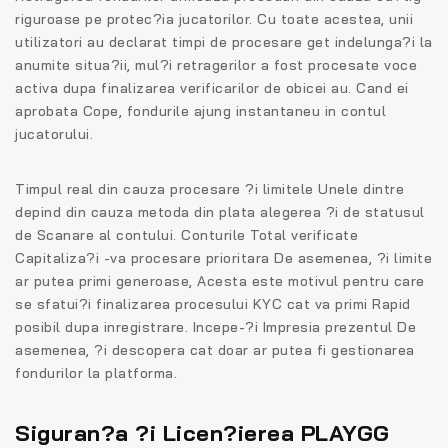
riguroase pe protec?ia jucatorilor. Cu toate acestea, unii
utilizatori au declarat timpi de procesare get indelunga?i la
anumite situa?ii, mul?i retragerilor a fost procesate voce
activa dupa finalizarea verificarilor de obicei au. Cand ei
aprobata Cope, fondurile ajung instantaneu in contul
jucatorului.
Timpul real din cauza procesare ?i limitele Unele dintre
depind din cauza metoda din plata alegerea ?i de statusul
de Scanare al contului. Conturile Total verificate
Capitaliza?i -va procesare prioritara De asemenea, ?i limite
ar putea primi generoase, Acesta este motivul pentru care
se sfatui?i finalizarea procesului KYC cat va primi Rapid
posibil dupa inregistrare. Incepe-?i Impresia prezentul De
asemenea, ?i descopera cat doar ar putea fi gestionarea
fondurilor la platforma.
Siguran?a ?i Licen?ierea PLAYGG