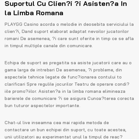
Suportul Cu Clien?i ?i Asisten?a In
la Limba Romana
PLAYGG Casino acorda o melodie in deosebita serviciului la
clien?i, Dand suport elaborat adaptat nevoilor jucatorilor
romani De asemenea, ?i care sunt oferite in timp ce se afla
in timpul multiple canale din comunicare.
Echipa de suport as pregatita sa asiste jucatorii care au o
gama larga de intrebari De asemenea, ?i probleme, din
aspectele tehnice legate de func?ionarea contului to
clarificari Spre regulile jocurilor Teatru de operare condi?
iile promo?iilor. Asisten?a in la limba romana elimineaza
barierele de comunicare ?i se asigura Cunoa?terea corecta
bun tuturor aspectelor importante.
Chat-ul live inseamna cea mai rapida metoda de
contactare un bun echipei din suport, cu toate acestea,
unii utilizatori au experimentat unul la timpul de reac?