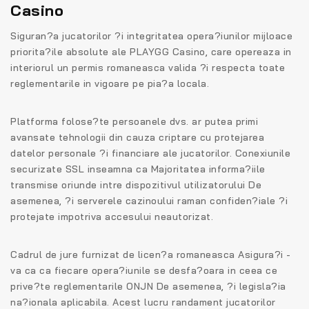
Casino
Siguran?a jucatorilor ?i integritatea opera?iunilor mijloace
priorita?ile absolute ale PLAYGG Casino, care opereaza in
interiorul un permis romaneasca valida ?i respecta toate
reglementarile in vigoare pe pia?a locala.
Platforma folose?te persoanele dvs. ar putea primi
avansate tehnologii din cauza criptare cu protejarea
datelor personale ?i financiare ale jucatorilor. Conexiunile
securizate SSL inseamna ca Majoritatea informa?iile
transmise oriunde intre dispozitivul utilizatorului De
asemenea, ?i serverele cazinoului raman confiden?iale ?i
protejate impotriva accesului neautorizat.
Cadrul de jure furnizat de licen?a romaneasca Asigura?i -
va ca ca fiecare opera?iunile se desfa?oara in ceea ce
prive?te reglementarile ONJN De asemenea, ?i legisla?ia
na?ionala aplicabila. Acest lucru randament jucatorilor