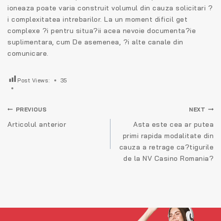
ioneaza poate varia construit volumul din cauza solicitari ?
i complexitatea intrebarilor. La un moment dificil get
complexe ?i pentru situa?ii acea nevoie documenta?ie
suplimentara, cum De asemenea, ?i alte canale din
comunicare.
Post Views:
35
Navigare
PREVIOUS
NEXT
în
Articolul anterior
Asta este cea ar putea
primi rapida modalitate din
articole
cauza a retrage ca?tigurile
de la NV Casino Romania?