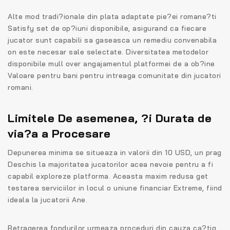
Alte mod tradi?ionale din plata adaptate pie?ei romane?ti
Satisfy set de op?iuni disponibile, asigurand ca fiecare
jucator sunt capabili sa gaseasca un remediu convenabila
on este necesar sale selectate. Diversitatea metodelor
disponibile mull over angajamentul platformei de a ob?ine
Valoare pentru bani pentru intreaga comunitate din jucatori
romani.
Limitele De asemenea, ?i Durata de
via?a a Procesare
Depunerea minima se situeaza in valorii din 10 USD, un prag
Deschis la majoritatea jucatorilor acea nevoie pentru a fi
capabil exploreze platforma. Aceasta maxim redusa get
testarea serviciilor in locul o uniune financiar Extreme, fiind
ideala la jucatorii Ane.
Retragerea fondurilor urmeaza proceduri din cauza ca?tig