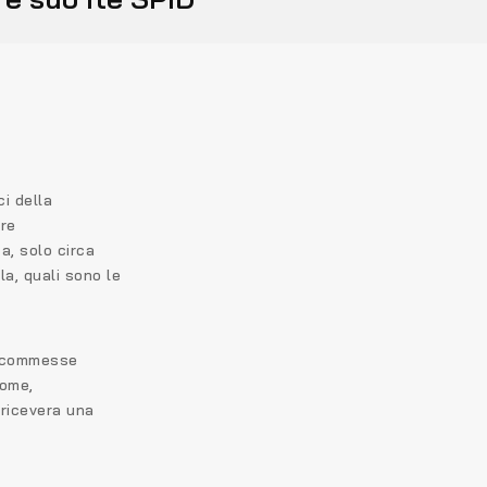
o
ci della
are
a, solo circa
a, quali sono le
o scommesse
come,
 ricevera una