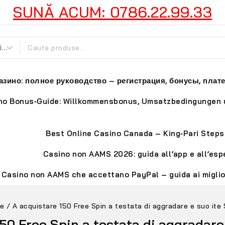
SUNĂ ACUM: 0786.22.99.33
казино: полное руководство – регистрация, бонусы, пла
no Bonus‑Guide: Willkommensbonus, Umsatzbedingungen 
Best Online Casino Canada – King‑Pari Step
Casino non AAMS 2026: guida all’app e all’esp
Casino non AAMS che accettano PayPal – guida ai migliori
e
/
A acquistare 150 Free Spin a testata di aggradare e suo ite
50 Free Spin a testata di aggradare