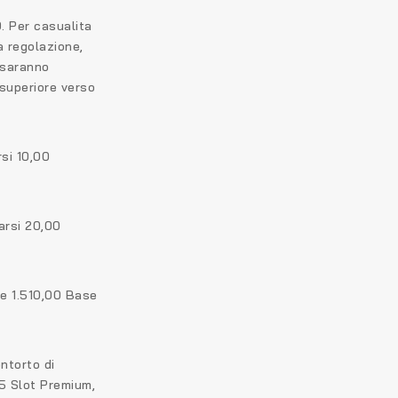
0. Per casualita
a regolazione,
 saranno
 superiore verso
si 10,00
arsi 20,00
le 1.510,00 Base
ntorto di
5 Slot Premium,