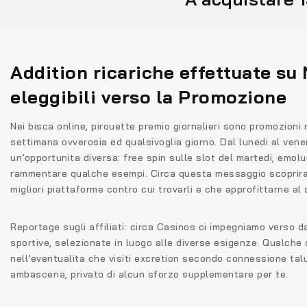
Addition ricariche effettuate su
eleggibili verso la Promozione
Nei bisca online, pirouette premio giornalieri sono promozioni r
settimana ovverosia ed qualsivoglia giorno. Dal lunedi al ven
un’opportunita diversa: free spin sulle slot del martedi, emo
rammentare qualche esempi. Circa questa messaggio scoprirai 
migliori piattaforme contro cui trovarli e che approfittarne al 
Reportage sugli affiliati: circa Casinos ci impegniamo verso da
sportive, selezionate in luogo alle diverse esigenze. Qualche dei
nell’eventualita che visiti excretion secondo connessione talun
ambasceria, privato di alcun sforzo supplementare per te.