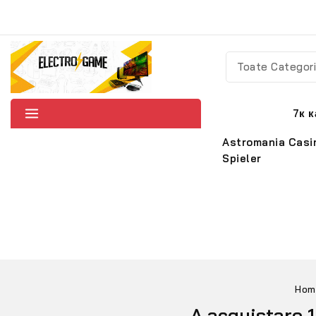
Skip
to
content
Căutare pentru:
7к 
Astromania Casi
Spieler
Hom
A acquistare 1