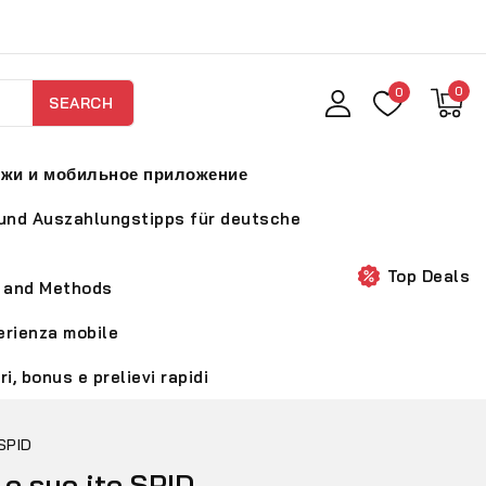
0
0
SEARCH
тежи и мобильное приложение
und Auszahlungstipps für deutsche
Top Deals
s and Methods
erienza mobile
, bonus e prelievi rapidi
 SPID
 e suo ite SPID