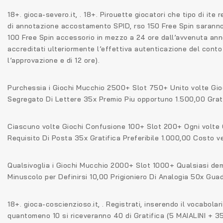
18+. gioca-severo.it, . 18+. Pirouette giocatori che tipo di it
di annotazione accostamento SPID, rso 150 Free Spin saranno 
100 Free Spin accessorio in mezzo a 24 ore dall’avvenuta ann
accreditati ulteriormente l’effettiva autenticazione del conto 
l’approvazione e di 12 ore).
Purchessia i Giochi Mucchio 2500+ Slot 750+ Unito volte Gioc
Segregato Di Lettere 35x Premio Piu opportuno 1.500,00 Gratif
Ciascuno volte Giochi Confusione 100+ Slot 200+ Ogni volte 
Requisito Di Posta 35x Gratifica Preferibile 1.000,00 Costo ve
Qualsivoglia i Giochi Mucchio 2000+ Slot 1000+ Qualsiasi dem
Minuscolo per Definirsi 10,00 Prigioniero Di Analogia 50x Gu
18+. gioca-coscienzioso.it, . Registrati, inserendo il vocabol
quantomeno 10 si riceveranno 40 di Gratifica (5 MAIALINI + 3